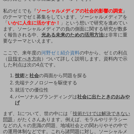
私のゼミでも『
ソーシャルメディアの社会的影響の調査
』
のテーマでゼミ募集をしています。ソーシャルメディアを
「
いかに人生に活かすか！
」という想いで研究を進めてい
ます。ソーシャルメディアの負の側面に関する研究が数多
く報告される中、
光ある未来のための活用方法
は非常に重
要なテーマといえます。
ここで、来年度の
河野ゼミ紹介資料
の中から、ゼミの利点
（
目指すべき方向
）ついて詳しく説明します。資料内で示
した利点は次の4点です。
技術
と
社会
の両面から問題を探る
先端テクノロジーを駆使する
就活での優位性
パーソナルブランディングは
社会に出たときのおみや
げ
まず、1について、世の中には「
技術だけでは解決できない
問題
」がたくさんあります。例えば、モラルやリテラシー
などの人々の意識の問題、地域社会との関わりやその中で
の運用体制などです。これら諸問題に対し、ソーシャルメ