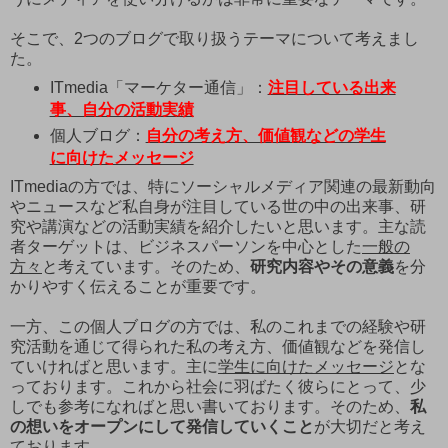
そこで、2つのブログで取り扱うテーマについて考えまし
た。
ITmedia「マーケター通信」：
注目している出来
事、自分の活動実績
個人ブログ：
自分の考え方、価値観などの学生
に向けたメッセージ
ITmediaの方では、特にソーシャルメディア関連の最新動向
やニュースなど私自身が注目している世の中の出来事、研
究や講演などの活動実績を紹介したいと思います。主な読
者ターゲットは、ビジネスパーソンを中心とした
一般の
方々
と考えています。そのため、
研究内容やその意義
を分
かりやすく伝えることが重要です。
一方、この個人ブログの方では、私のこれまでの経験や研
究活動を通じて得られた私の考え方、価値観などを発信し
ていければと思います。主に
学生に向けたメッセージ
とな
っております。これから社会に羽ばたく彼らにとって、少
しでも参考になればと思い書いております。そのため、
私
の想いをオープンにして発信していくこと
が大切だと考え
ております。