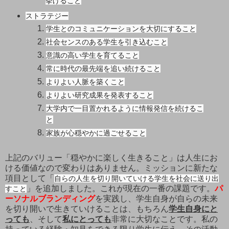
挙げること
ストラテジー
学生とのコミュニケーションを大切にすること
社会センスのある学生を引き込むこと
意識の高い学生を育てること
常に時代の最先端を追い続けること
よりよい人脈を築くこと
よりよい研究成果を発表すること
大学内で一目置かれるように情報発信を続けるこ
と
家族が心穏やかに過ごせること
上記のバリュー「穏やかに楽しく生きること」は人生にお
ける価値なので変わりはありません。ミッションに新たな
項目として「
自らの人生を切り開いていける学生を社会に送り出
」を追加しました。これが現在の一番の課題です。
パ
すこと
ーソナルブランディング
を実践し、学生自身が自らの未来
を切り開いで生きていけることは、もちろん
学生自身にと
っても
、そして
私にとっても
非常に大切なことです。私の