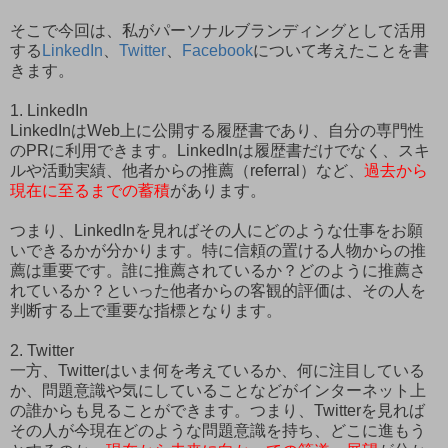
そこで今回は、私がパーソナルブランディングとして活用
する
LinkedIn
、
Twitter
、
Facebook
について考えたことを書
きます。
1. LinkedIn
LinkedInはWeb上に公開する履歴書であり、自分の専門性
のPRに利用できます。LinkedInは履歴書だけでなく、スキ
ルや活動実績、他者からの推薦（referral）など、
過去から
現在に至るまでの蓄積
があります。
つまり、LinkedInを見ればその人にどのような仕事をお願
いできるかが分かります。特に信頼の置ける人物からの推
薦は重要です。誰に推薦されているか？どのように推薦さ
れているか？といった他者からの客観的評価は、その人を
判断する上で重要な指標となります。
2. Twitter
一方、Twitterはいま何を考えているか、何に注目している
か、問題意識や気にしていることなどがインターネット上
の誰からも見ることができます。つまり、Twitterを見れば
その人が今現在どのような問題意識を持ち、どこに進もう