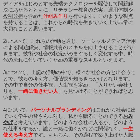
ディアをはじめとする先端テクノロジーを駆使して問題解
決にあたるとともに、
リテラシー教育
の充実、
運用体制
や
役割分担
を含めた
仕組み作り
を行います。このような視点
を持てることは、これからの時代を生きていく上で非常に
大切なことと思います。
2について、これらの活動を通じ、ソーシャルメディア活用
による問題解決、情報共有のスキルを向上させることがで
きます。技術や社会の状況がめまぐるしく変化する中、時
代の流れに付いていくための重要なスキルといえます。
3について、上記の活動の中で、様々な社会の方と出会うこ
とで、彼らの考え方、価値観を知るきっかけとなります。
その中で自分の仕事観、人生観を定め、「入りたい会社よ
りも、
一緒に働きたい人
」を見つけることができればと思
います。
4について、
パーソナルブランディング
はこれから社会に出
ていく学生の皆さんに対し、私から贈ることのできる
おみ
やげ
と考えています。どのような会社に入るか、どのよう
な仕事をするか、誰と一緒に働くかなどに関係なく、
一生
使える考え方
です。もちろん、その過程で築き上げた人脈