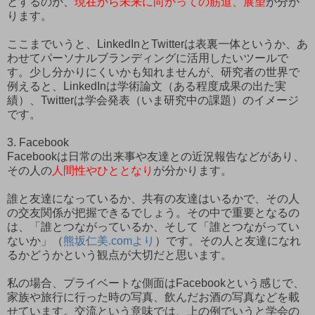
とするのか、
現在から未来に向かっての筋道、展望
が分か
ります。
ここまでいうと、LinkedInとTwitterは表裏一体というか、あ
わせてパーソナルブランディングに活用したいツールで
す。少し分かりにくいかも知れませんが、研究者の世界で
例えると、LinkedInは学術論文（ある程度成果の出た実
績）、Twitterは学会発表（いま研究中の課題）のイメージ
です。
3. Facebook
Facebookは日常の出来事や友達との近況報告などがあり、
その人の
人間性やひととなり
が分かります。
誰と友達になっているか、共有の友達はいるかで、その人
の交友関係が把握できるでしょう。その中で重要となるの
は、「誰とつながっているか、そして「誰とつながってい
ないか」（
熊坂仁美.comより
）です。その人と友達になれ
るかどうかという観点が大切だと思います。
私の場合、プライベートな側面はFacebookという感じで、
家族や旅行に行った時の写真、飲んだお酒の写真などを載
せています。交流という意味では、上の例でいうと学会の