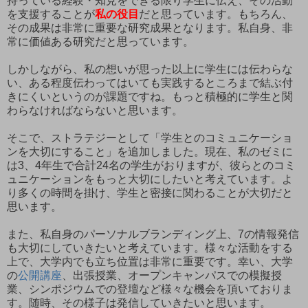
持っている経験・知見をできる限り学生に伝え、その活動
を支援することが
私の役目
だと思っています。もちろん、
その成果は非常に重要な研究成果となります。私自身、非
常に価値ある研究だと思っています。
しかしながら、私の想いが思った以上に学生には伝わらな
い、ある程度伝わってはいても実践するところまで結ぶ付
きにくいというのが課題ですね。もっと積極的に学生と関
わらなければならないと思います。
そこで、ストラテジーとして「学生とのコミュニケーショ
ンを大切にすること」を追加しました。現在、私のゼミに
は3、4年生で合計24名の学生がおりますが、彼らとのコミ
ュニケーションをもっと大切にしたいと考えています。よ
り多くの時間を掛け、学生と密接に関わることが大切だと
思います。
また、私自身のパーソナルブランディング上、7の情報発信
も大切にしていきたいと考えています。様々な活動をする
上で、大学内でも立ち位置は非常に重要です。幸い、大学
の
公開講座
、出張授業、オープンキャンパスでの模擬授
業、シンポジウムでの登壇など様々な機会を頂いておりま
す。随時、その様子は発信していきたいと思います。