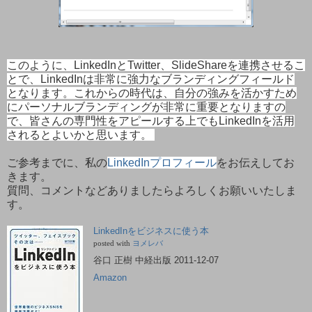
このように、LinkedInとTwitter、SlideShareを連携させるこ
とで、LinkedInは非常に強力なブランディングフィールド
となります。
これからの時代は、自分の強みを活かすため
にパーソナルブランディングが非常に重要となりますの
で、皆さんの専門性をアピールする上でもLinkedInを活用
されるとよいかと思います。
ご参考までに、私の
LinkedInプロフィール
をお伝えしてお
きます。
質問、コメントなどありましたらよろしくお願いいたしま
す。
LinkedInをビジネスに使う本
posted with
ヨメレバ
谷口 正樹 中経出版 2011-12-07
Amazon