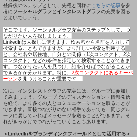
登録後のステップとして、先程と同様に
こちらの記事
を参
考に
ソーシャルグラフ
と
インタレストグラフ
の充実を図る
とよいでしょう。
そこでまず、ソーシャルグラフ充実のステップとして、
つ
ながりたい人を探しましょう。
LinkedInは人探しに使えます。検索窓から名前を入力して
検索することもできますが、より詳しい検索を利用する
と、会社名や居住地、自分との関係（1次コンタクト、2次
コンタクト）などの条件を指定して検索することができま
す。つながりたい人を見つけ、誰を介せばつながることが
できるかが分かります。特に、
2次コンタクトにあるキーパ
ーソン
を見つけることが重要です。
次に、インタレストグラフの充実には、グループに参加し
てみましょう。グループでのディスカッション・情報発信
を経て、より多くの人とコミュニケーションを取ることが
できます。直接つながりのない相手であっても、同じグル
ープに属していればメッセージを送ることができます。そ
れがきっかけでつながっていくこともあります。
＜LinkedInをブランディングフィールドとして活用する＞