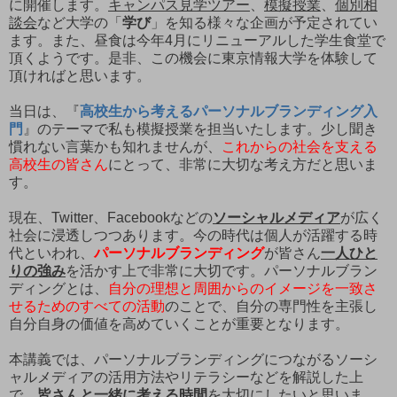
に開催します。
キャンパス見学ツアー
、
模擬授業
、
個別相
談会
など大学の「
学び
」を知る様々な企画が予定されてい
ます。また、昼食は今年4月にリニューアルした学生食堂で
頂くようです。是非、この機会に東京情報大学を体験して
頂ければと思います。
当日は、『
高校生から考えるパーソナルブランディング入
門
』のテーマで私も模擬授業を担当いたします。少し聞き
慣れない言葉かも知れませんが、
これからの社会を支える
高校生の皆さん
にとって、非常に大切な考え方だと思いま
す。
現在、Twitter、Facebookなどの
ソーシャルメディア
が広く
社会に浸透しつつあります。今の時代は個人が活躍する時
代といわれ、
パーソナルブランディング
が皆さん
一人ひと
りの強み
を活かす上で非常に大切です。パーソナルブラン
ディングとは、
自分の理想と周囲からのイメージを一致さ
せるためのすべての活動
のことで、自分の専門性を主張し
自分自身の価値を高めていくことが重要となります。
本講義では、パーソナルブランディングにつながるソーシ
ャルメディアの活用方法やリテラシーなどを解説した上
で、
皆さんと一緒に考える時間
を大切にしたいと思いま