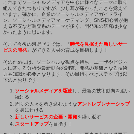
これまでソーシャルメディアを中心に様々なテーマに取り
組んできたつもりですが、少し耳が痛かったことを覚えて
います。確かに、企業のソーシャルメディアガイドライ
ン、ソーシャルメディアマーケティング、SNS初心者が抱
える不安など調査系のテーマが多く、開発系の研究は少な
かったように思います。
そこで今後の河野ゼミでは、『
時代を見据えた新しいサー
ビスの開発
』ができる人材の育成を目指します！
そのためには、
ソーシャルな視点
を持ち、ユーザやビジネ
スに関する分析や最新動向の調査、
開発の基盤となる技術
力や知識
が必要となります。その目指すべきステップは以
下のとおりです。
ソーシャルメディアを駆使
し、最新の技術動向を追い
続ける
周りの人々を巻き込むような
アントレプレナーシップ
を身に付ける
新しいサービスの企画・開発
を繰り返す
スタートアップ
を目指す！