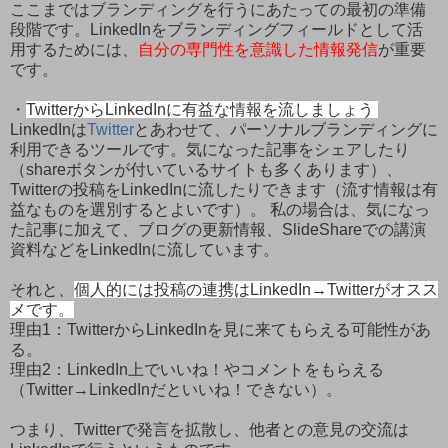
ここまではブランディングを行うにあたっての最初の準備
段階です。LinkedInをブランディングフィールドとして活
用するためには、
自分の専門性を意識した情報発信
が重要
です。
・
TwitterからLinkedInに有益な情報を流しましょう
LinkedInは
Twitter
とあわせて、パーソナルブランディングに
利用できるツールです。気になった記事をシェアしたり
（shareボタンが付いているサイトも多くあります）、
Twitterの投稿をLinkedInに流したりできます（流す情報は有
益なものを選別するとよいです）。 私の場合は、気になっ
た記事に加えて、ブログの更新情報、SlideShareでの講演
資料などをLinkedInに流しています。
それと、
個人的には投稿の連携はLinkedIn→Twitterがオスス
メです。
理由1：TwitterからLinkedInを見に来てもらえる可能性があ
る。
理由2：LinkedIn上でいいね！やコメントをもらえる
（Twitter→LinkedInだといいね！できない）。
つまり、Twitterで発言を拡散し、他者との意見の交流は