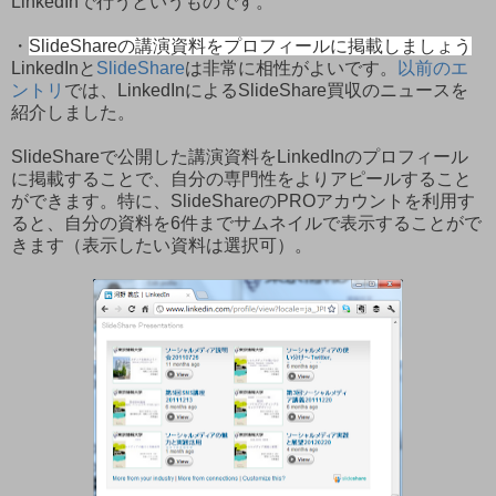
LinkedInで行うというものです。
・
SlideShareの講演資料をプロフィールに掲載しましょう
LinkedInと
SlideShare
は非常に相性がよいです。
以前のエ
ントリ
では、LinkedInによるSlideShare買収のニュースを
紹介しました。
SlideShareで公開した講演資料をLinkedInのプロフィール
に掲載することで、自分の専門性をよりアピールすること
ができます。特に、SlideShareのPROアカウントを利用す
ると、自分の資料を6件までサムネイルで表示することがで
きます（表示したい資料は選択可）。