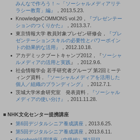
みんなで作ろう！～「ソーシャルメディアリテ
ラシー教育」編』
，2013.5.23.
KnowledgeCOMMONS vol.20，
『プレゼンテー
ションのつくりかた』
，2013.3.7.
東京情報大学 教員対象プレゼン研修会，
『プレ
ゼンテーションスキルの必要性とパワーポイン
トの効果的な活用』
，2012.10.18.
アカデミックブートキャンプ2012，『
ソーシャ
ルメディアの活用と実践
』，2012.9.6.
社会情報学会 若手研究者グループ 第2回ミーテ
ィング資料
『ソーシャルメディアを活用した
，
個人／組織のブランディング』
，2012.7.1.
茨城大学米倉研究室 発表資料
『ソーシャル
，
メディアの使い分け』
，2011.11.28.
■ NHK文化センター提携講座
第6回デジタルシニア養成講座
，2013.6.25.
第5回デジタルシニア養成講座
，2013.6.11.
Facebook活用講座（中級編）第1回目