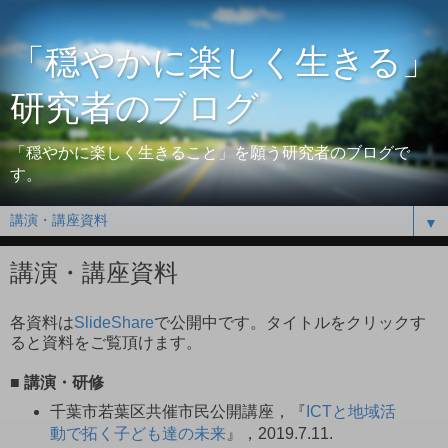
「穏やかに楽しく生きる」
研究者のブログ
「穏やかに楽しく生きること」を願う研究者のブログで
す。
▼
講演・講座資料
各資料は
SlideShare
で公開中です。タイトルをクリックす
ると資料をご覧頂けます。
■ 講演・研修
千葉市若葉区共催市民公開講座，『
ICTと地域活
動で拓く子ども達の未来
』，2019.7.11.