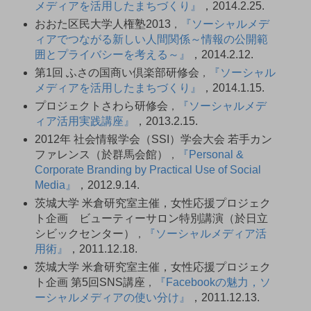
メディアを活用したまちづくり』
，2014.2.25.
おおた区民大学人権塾2013
『ソーシャルメデ
，
ィアでつながる新しい人間関係～情報の公開範
囲とプライバシーを考える～』
，2014.2.12.
第1回 ふさの国商い倶楽部研修会
『ソーシャル
，
メディアを活用したまちづくり』
，2014.1.15.
プロジェクトさわら研修会
『ソーシャルメデ
，
ィア活用実践講座』
，2013.2.15.
2012年 社会情報学会（SSI）学会大会 若手カン
ファレンス（於群馬会館）
『Personal &
，
Corporate Branding by Practical Use of Social
Media』
，2012.9.14.
茨城大学 米倉研究室主催，女性応援プロジェク
ト企画 ビューティーサロン特別講演（於日立
シビックセンター）
『ソーシャルメディア活
，
用術』
，2011.12.18.
茨城大学 米倉研究室主催，女性応援プロジェク
ト企画 第5回SNS講座
『Facebookの魅力，ソ
，
ーシャルメディアの使い分け』
，2011.12.13.