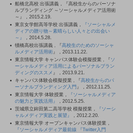
船橋北高校 出張講義，『高校生からのパーソナ
ルブランディング ～ソーシャルメディア活用術
～』，2015.2.19.
東京女学館高等学校 出張講義，
『ソーシャルメ
ディアの贈り物～素晴らしい人々との出会い
～』
，2014.5.28.
犢橋高校出張講義
『
高校生のためのソーシャ
，
ルメディア活用術
』，2013.11.22.
東京情報大学 キャンパス体験会模擬授業
『
ソ
，
ーシャルメディア活用によるパーソナルブラン
ディングのススメ
』，2013.9.21.
キャンパス体験会模擬授業
『
高校生からのパ
，
ーソナルブランディング入門
』，2012.11.25.
東京情報大学 体験授業，
『ソーシャルメディア
の魅力と実践活用』
，2012.5.25.
茨城県立鉾田第二高等学校 模擬授業，
『ソーシ
ャルメディア実践と展望』
，2012.2.20.
東京情報大学 オープンキャンパス体験授業，
『ソーシャルメディア最前線 『Twitter入門