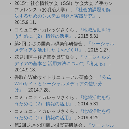
2015年 社会情報学会（SSI）学会大会 若手カン
ファレンス（於明治大学）
『社会的課題を解
，
決するためのシステム開発と実践研究』
，
2015.9.11.
コミュニティカレッジさくら
『地域活動を行
，
うために（2） 情報の活用』
，2015.5.31.
第3回 ふさの国商い倶楽部研修会
『ソーシャル
，
メディアを活用したまちづくり』
，2015.1.27.
花見川区主任児童委員研修会
『ソーシャルメ
，
ディアの基本と 活用方法について『考える』
，
2014.9.18.
香取市Webサイトリニューアル研修会
『公式
，
Webサイトとソーシャルメディアの使い分
け』
，2014.7.28.
コミュニティカレッジさくら
『地域活動を行
，
うために（2） 情報の活用』
，2014.5.31.
コミュニティカレッジさくら
『地域活動を行
，
うために（1） 情報の活用』
，2019.8.25.
第2回 ふさの国商い倶楽部研修会
『ソーシャル
，