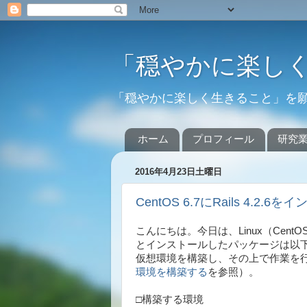
「穏やかに楽し
「穏やかに楽しく生きること」を
ホーム
プロフィール
研究
2016年4月23日土曜日
CentOS 6.7にRails 4.2
こんにちは。今日は、Linux（Cen
とインストールしたパッケージは以下のとお
仮想環境を構築し、その上で作業を
環境を構築する
を参照）。
□構築する環境