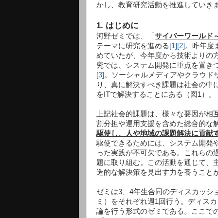
かし、教育研究活動を推進していき
1. はじめに
河野ゼミでは、「
サイバーワールド
テーマに研究を進める
[1]
[2]
。昨年度
めていたが、今年度から技術よりの方
究では、システム開発に重点を置きつ
[3]
。ソーシャルメディアやクラウド
り、真に解決すべき課題は社会の中
をITで解決することにある（図1）。
上記社会的課題は、様々な要因が相
割分担や運用支援を含めた総合的な
駆使し、人や地域の課題解決に貢献
駆使できるためには、システム開発
った実践が不可欠である。これらの
題に取り組む。この活動を通じて、
造的な解決策を見出す力を養うこと
ゼミは3、4年生合同のディスカッシ
ミ）をそれぞれ週1回行う。ディスカ
論を行う形式のゼミである。ここで