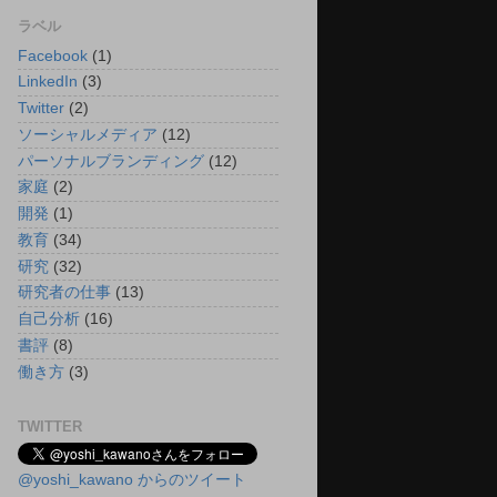
ラベル
Facebook
(1)
LinkedIn
(3)
Twitter
(2)
ソーシャルメディア
(12)
パーソナルブランディング
(12)
家庭
(2)
開発
(1)
教育
(34)
研究
(32)
研究者の仕事
(13)
自己分析
(16)
書評
(8)
働き方
(3)
TWITTER
@yoshi_kawano からのツイート