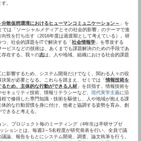
ます。
～分散仮想環境におけるヒューマンコミュニケーション～
」を
までは「ソーシャルメディアとその社会的影響」のテーマで進
向性を打ち出す（2016年度は過渡期として考えている）。研
つ、社会的課題をITで解決する「
社会情報学
」を専攻する
サービスなどの技術は、あくまでも課題解決のための手段であ
に存在する。我々の
志
は、人や地域、組織における社会的課題
互に影響するため、システム開発だけでなく、関わる人々の役
解決策が必要となる。これらを踏まえ、ゼミでは「
情報技術を
するため、主体的な行動ができる人材
」を目指す。情報技術を
やセキュリティ技術、情報リテラシーなど、
現代実学主義
に沿
過程で修得した専門知識・技術を駆使し、人や地域が抱える課
主体的な行動習慣を身に付け、他者と協調する姿勢を育み、創
ができると考える。
ョン、プロジェクト毎のミーティング（4年生は卒研サブゼ
ッションとは、毎週3～5名程度が研究発表を行い、全員で議
の議論、報告をもとにシステム開発、調査、論文執筆を行う。