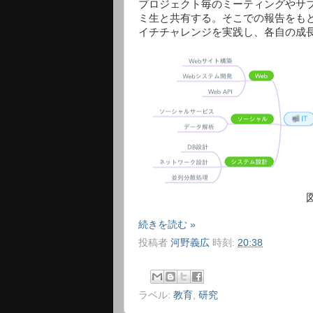
プロジェクト毎のミーティングやサ
ミ生と共有する。そこでの報告をも
イチチャレンジを実践し、各自の成
続きを読む »
投稿者
河野義広
時刻:
20:38
ラベル:
教育
,
研究