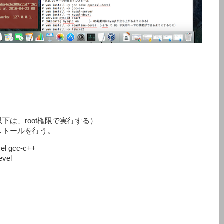
下は、root権限で実行する）
ストールを行う。
el gcc-c++

vel
