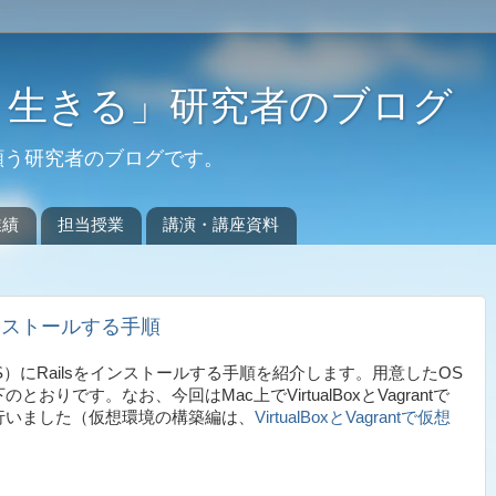
く生きる」研究者のブログ
願う研究者のブログです。
業績
担当授業
講演・講座資料
.6をインストールする手順
tOS）にRailsをインストールする手順を紹介します。用意したOS
りです。なお、今回はMac上でVirtualBoxとVagrantで
行いました（仮想環境の構築編は、
VirtualBoxとVagrantで仮想