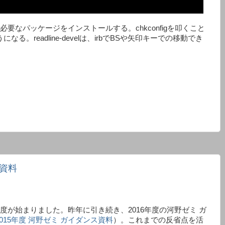
lなど必要なパッケージをインストールする。chkconfigを叩くこと
なる。readline-develは、irbでBSや矢印キーでの移動でき
ス資料
年度が始まりました。昨年に引き続き、2016年度の河野ゼミ ガ
2015年度 河野ゼミ ガイダンス資料
）。これまでの反省点を活