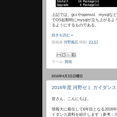
上記では、gccやopenssl、mysq
でOS起動時にmysqlが立ち上がるように
るようにするものである。
続きを読む »
投稿者
河野義広
時刻:
23:57
ラベル:
開発
2016年4月3日日曜日
2016年度 河野ゼミ ガイダン
皆さん、こんにちは。
情報大に着任して6年目となる2016
イダンス資料を紹介します（参考：