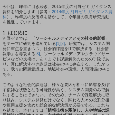
今回は、昨年に引き続き、2015年度の河野ゼミ ガイダンス
資料を紹介します（参考：
2014年度 河野ゼミ ガイダンス資
料
）。昨年度の反省点を活かして、今年度の教育研究活動
を推進していきます。
1. はじめに
河野ゼミでは、「
ソーシャルメディアとその社会的影響
」
をテーマに研究を進めている
[1]
[2]
。研究では、システム開
発に重点を置きつつ、社会的課題をITで解決する「社会情
報学」を専攻する
[3]
。ソーシャルメディアやクラウドサー
ビスなどの技術は、あくまでも課題解決のための手段であ
り、真に解決すべき課題は社会の中に存在する。したがっ
て、我々の問題意識は、地域社会や環境、人間関係の中に
ある。
このような社会的課題は、様々な要因が相互に影響を及ぼ
す複雑な状態となる可能性が高く、システム開発のみで解
決することはできない。そのため、チームで課題解決に取
り組み、システム開発だけでなく、関わる人々の役割分担
や運用支援を含めた総合的な解決策が必要である。これら
を踏まえ、本ゼミでは「
情報技術を駆使し、人や地域の課