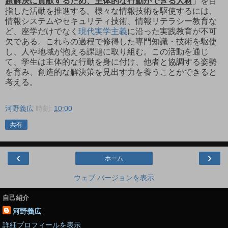
題解決に貢献するため、主体的な行動ができる人材
」を目
指した活動を推進する。様々な情報技術を駆使するには、
情報システムやセキュリティ技術、情報リテラシー教育な
ど、座学だけでなく
現代実学主義
に沿った実践教育が不可
欠である。これらの過程で修得した専門知識・技術を駆使
し、人や地域が抱える課題に取り組む。この活動を通じ
て、学生は主体的な行動を身に付け、他者と協調する姿勢
を育み、創造的な解決策を見出す力を養うことができると
考える。
河野義広
時刻:
10:00
共有
‹
›
ホーム
ウェブ バージョンを表示
自己紹介
河野義広
詳細プロフィールを表示