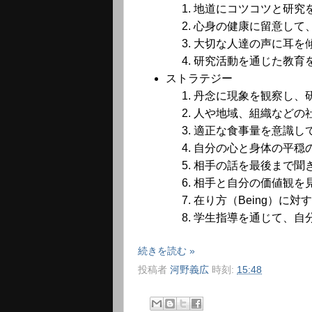
地道にコツコツと研究
心身の健康に留意して
大切な人達の声に耳を
研究活動を通じた教育
ストラテジー
丹念に現象を観察し、
人や地域、組織などの
適正な食事量を意識し
自分の心と身体の平穏
相手の話を最後まで聞
相手と自分の価値観を
在り方（Being）に
学生指導を通じて、自
続きを読む »
投稿者
河野義広
時刻:
15:48