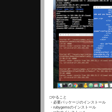
□やること
・必要パッケージのインストール
・rubygemsのインストール