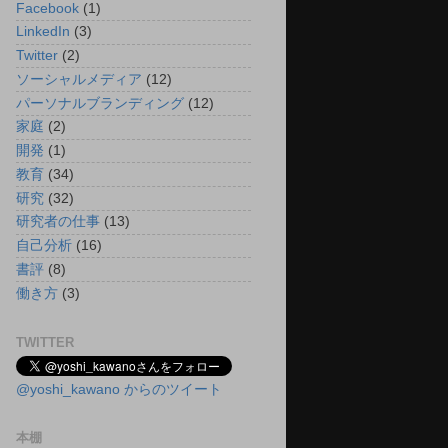
Facebook
(1)
LinkedIn
(3)
Twitter
(2)
ソーシャルメディア
(12)
パーソナルブランディング
(12)
家庭
(2)
開発
(1)
教育
(34)
研究
(32)
研究者の仕事
(13)
自己分析
(16)
書評
(8)
働き方
(3)
TWITTER
@yoshi_kawano からのツイート
本棚