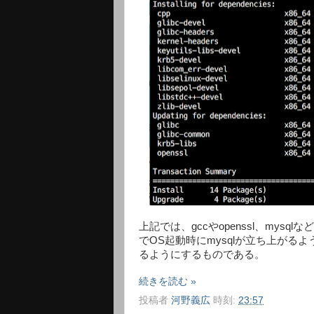
上記では、gccやopenssl、mysq
でOS起動時にmysqlが立ち上がるように
るようにするものである。
続きを読む »
投稿者
河野義広
時刻:
23:57