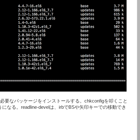
lなど必要なパッケージをインストールする。chkconfigを叩くこと
なる。readline-develは、irbでBSや矢印キーでの移動でき