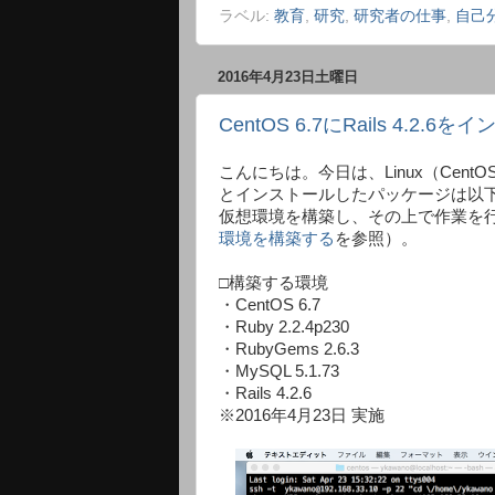
ラベル:
教育
,
研究
,
研究者の仕事
,
自己
2016年4月23日土曜日
CentOS 6.7にRails 4.2
こんにちは。今日は、Linux（Cen
とインストールしたパッケージは以下のとお
仮想環境を構築し、その上で作業を
環境を構築する
を参照）。
□構築する環境
・CentOS 6.7
・Ruby 2.2.4p230
・RubyGems 2.6.3
・MySQL 5.1.73
・Rails 4.2.6
※2016年4月23日 実施