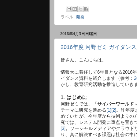
ラベル:
開発
2016年4月3日日曜日
2016年度 河野ゼミ ガイダン
皆さん、こんにちは。
情報大に着任して6年目となる2016
イダンス資料を紹介します（参考：
かし、教育研究活動を推進していき
1. はじめに
河野ゼミでは、「
サイバーワールド
テーマに研究を進める
[1]
[2]
。昨年度
めていたが、今年度から技術よりの方
究では、システム開発に重点を置きつ
[3]
。ソーシャルメディアやクラウド
り、真に解決すべき課題は社会の中