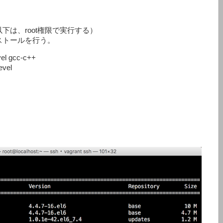
下は、root権限で実行する）
ストールを行う。
el gcc-c++

vel
