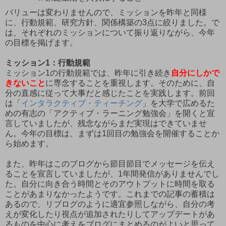
バリューは変わりませんので、ミッションを昨年と同様
に、行動規範、研究方針、関係構築の3点に絞りました。で
は、それぞれのミッションについて振り返りながら、今年
の目標を掲げます。
ミッション1：行動規範
ミッション1の行動規範では、昨年に引き続き
自分にしかで
きないこと
に専念することを重視します。そのために、自
分の直感に従って大事だと感じたことを実践します。前回
は「
インタラクティブ・ティーチング
」を大学で広めるた
めの有志の「アクティブ・ラーニング勉強会」を開くと宣
言していましたが、残念ながらまだ実現はできていませ
ん。今年の目標は、まずは1回目の勉強会を開催することか
ら始めます。
また、昨年はこのブログから節目節目でメッセージを伝え
ることを宣言していましたが、1年間発信がありませんでし
た。自分に向き合う時間とそのアウトプットに時間を取る
ことがあまりなかったようです。これまでの記事の蓄積は
あるので、リブログのように適宜参照しながら、自分の考
えが変化したり視点が追加されたりしてアップデートがあ
るものを中心に考えをブログにまとめるのがよいと思って