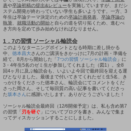
表
や
卒論初稿の提出&レビュー
を実施していますが、まだシ
ステム開発が終わっていない学生も多いようです。一方、3
年生は卒論テーマ決定のための
卒論計画発表
、
卒論序論の
執筆
、
就職活動の開始
と自らの道を切り拓くため、進むべ
き方向を定めて歩み始めなければなりません。
1．7の習慣 ソーシャル輪読会
このようなターニングポイントとなる時期に差し掛かる
中、
徳本昌大
さんのご講演をきかっけに7月の計画・準備を
経て、8月から開始した「
7つの習慣 ソーシャル輪読会
」に
3・4年生5名のゼミ生が参加してくれました（図1）。全8
回4ヶ月に及ぶ輪読会も、いよいよ今回で最終回を迎える運
びとなりました。最後まで付いてきてくれたゼミ生5名、き
っかけをくださった徳本さん、輪読会にてコメントをくだ
さった岡さん、そして毎回質の高い記事を書いてくださっ
た
坂本さん
に感謝いたします。ありがとうございました！
ソーシャル輪読会最終回（12/6開催予定）は、私も含め第7
の習慣「
刃を研ぐ
」についてブログを書き、みんなで集ま
ってディスカッションすることにしました。