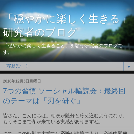
「穏やかに楽しく生きる」
研究者のブログ
「穏やかに楽しく生きること」を願う研究者のブログで
す。
▼
2018年12月3日月曜日
7つの習慣 ソーシャル輪読会：最終回
のテーマは「刃を研ぐ」
皆さん、こんにちは。朝晩が随分と冷え込むようになり、
もうそこまで冬が来ている実感がありますね。
さて、この時期の大学では
卒論
が佳境に入り、
卒論中間発