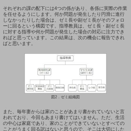
それぞれの課の配下には4つの係があり、各係に実際の作業
を任せるようにします。何か問題が発生したり円滑に進行
しなかったりした場合は、ゼミ長や副ゼミ長がそのフォロ
ーに回るという構図です。指導教員は、ゼミ長・副ゼミ長
に対する指導や何か問題が発生した場合の対応に注力でき
ればと思っています。この結果は、次の機会に報告できれ
ばと思います。
図2．ゼミ組織図
また、毎年妻からは家のことがあまり書かれていないと言
われており、今回もあまり書けてはいません。ただ、生活
の中心は家庭であり、家のことができていないとすべての
ことがうまく回る訳はないと思うので、そこは大切にした