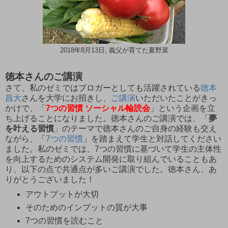
2018年8月13日, 義父が育てた夏野菜
徳本さんのご講演
さて、私のゼミではブロガーとしても活躍されている
徳本
昌大
さんを大学にお招きし、
ご講演
いただいたことがきっ
かけで、「
7つの習慣 ソーシャル輪読会
」という企画を立
ち上げることになりました。徳本さんのご講演では、「
夢
を叶える習慣
」のテーマで徳本さんのご自身の経験も交え
ながら、「
7つの習慣
」を踏まえて学生と対話してください
ました。私のゼミでは、7つの習慣に基づいて学生の主体性
を向上するためのシステム開発に取り組んでいることもあ
り、以下の点で共通点が多いご講演でした。徳本さん、あ
りがとうございました！
アウトプットが大切
そのためのインプットの質が大事
7つの習慣を読むこと