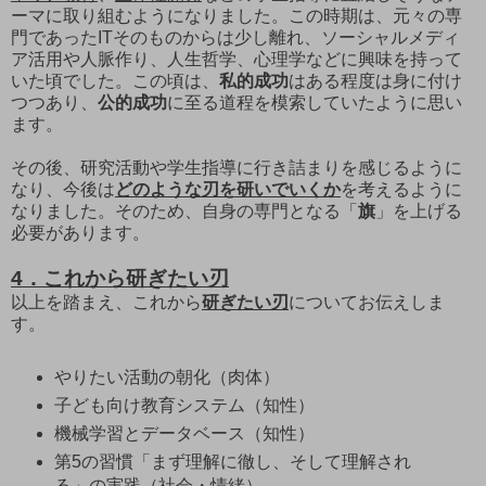
ーマに取り組むようになりました。この時期は、元々の専
門であったITそのものからは少し離れ、ソーシャルメディ
ア活用や人脈作り、人生哲学、心理学などに興味を持って
いた頃でした。この頃は、
私的成功
はある程度は身に付け
つつあり、
公的成功
に至る道程を模索していたように思い
ます。
その後、研究活動や学生指導に行き詰まりを感じるように
なり、今後は
どのような刃を研いでいくか
を考えるように
なりました。そのため、自身の専門となる「
旗
」を上げる
必要があります。
4．これから研ぎたい刃
以上を踏まえ、これから
研ぎたい刃
についてお伝えしま
す。
やりたい活動の朝化（肉体）
子ども向け教育システム（知性）
機械学習とデータベース（知性）
第5の習慣「まず理解に徹し、そして理解され
る」の実践（社会・情緒）