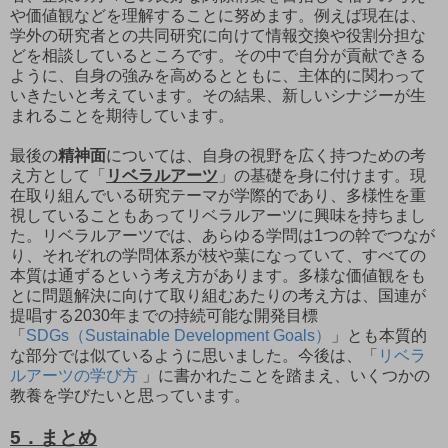
や価値観などを理解することに努めます。例えば現在は、
学外の研究者との共同研究に向けて情報交換や役割分担な
どを相談しているところです。その中で自分が貢献できる
ように、自身の強みを高めるとともに、主体的に関わって
いきたいと考えています。その結果、新しいシナジーが生
まれることを期待しています。
最後の
精神面
については、自身の視野を広く持つための考
え方として「
リベラルアーツ
」の基礎を身に付けます。現
在取り組んでいる研究テーマが学際的であり、多様性を重
視していることもあってリベラルアーツに興味を持ちまし
た。リベラルアーツでは、あらゆる学問は1つの幹でつなが
り、それぞれの学問体系が枝や葉になっていて、すべての
本質は通ずるという考え方があります。多様な価値観をも
とに問題解決に向けて取り組むあたりの考え方は、国連が
提唱する2030年までの持続可能な開発目標
「
SDGs（Sustainable Development Goals）
」とも本質的
な部分では似ているように思いました。今後は、「
リベラ
ルアーツの学び方
」に書かれたことを踏まえ、いくつかの
教養を学びたいと思っています。
5．まとめ