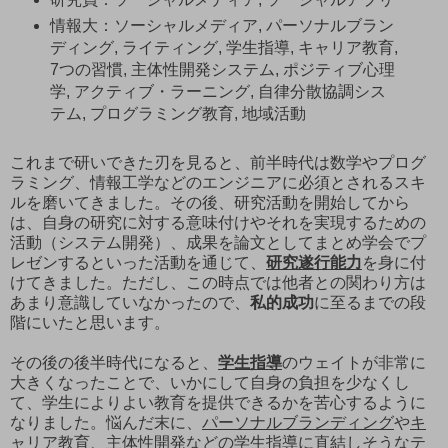
情報大：ソーシャルメディア, パーソナルブラン
ディング, ライティング, 学生指導, キャリア教育,
7つの習慣, 主体性開発システム, ポジティブ心理
学, アクティブ・ラーニング, 自律分散協調シス
テム, プログラミング教育, 地域活動
これまで研いできた刃を見ると、前半時代は数学やプログ
ラミング、情報工学などのエンジニアに必須とされるスキ
ルを磨いてきました。その後、研究活動を開始してから
は、自身の研究に対する意味付けやそれを実現するための
活動（システム開発）、成果を論文としてまとめ学会でプ
レゼンするといった活動を通じて、
研究遂行能力
を身に付
けてきました。ただし、この時点では他者との関わり方は
あまり意識していなかったので、
私的成功
に至るまでの段
階にいたと思います。
その後の後半時代になると、
学生指導
のウェイトが非常に
大きくなったことで、いかにして自身の負担を少なくし
て、学生によりよい教育を提供できるかを苦心するように
なりました。悩んだ末に、
パーソナルブランディング
や
キ
ャリア教育
、
主体性開発
などの学生指導に直結しそうなテ