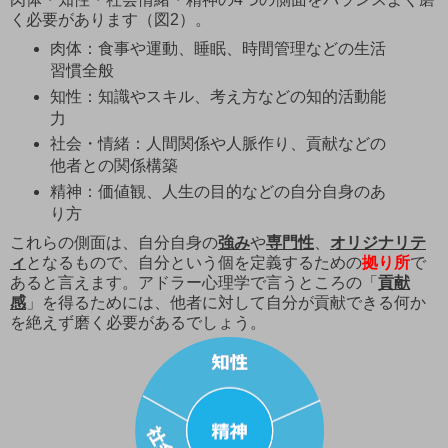
く必要があります（図2）。
肉体：食事や運動、睡眠、時間管理などの生活
習慣全般
知性：知識やスキル、考え方などの知的活動能
力
社会・情緒：人間関係や人脈作り、貢献などの
他者との関係構築
精神：価値観、人生の目的などの自分自身のあ
り方
これらの側面は、自分自身の
強み
や
専門性
、
オリジナリテ
ィ
となるもので、自分という個を定義するための
拠り所
で
あると言えます。アドラー心理学で言うところの「
貢献
感
」を得るためには、他者に対して自分が貢献できる何か
を絶えず磨く必要があるでしょう。