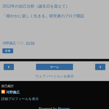
2012年の自己分析（誕生日を迎えて）
「穏やかに楽しく生きる」研究者のブログ開設
河野義広
時刻:
23:58
共有
‹
›
ホーム
ウェブ バージョンを表示
自己紹介
河野義広
詳細プロフィールを表示
Powered by
Blogger
.