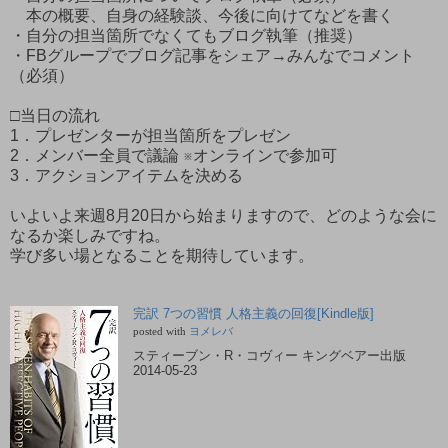
本の概要、自身の経験談、今後に向けてなどを書く
・自分の担当箇所でなくてもブログ執筆（推奨）
・FBグループでブログ記事をシェア→みんなでコメント
（必須）
□当日の流れ
1．プレゼンターが担当箇所をプレゼン
2．メンバー全員で議論 ※オンラインで参加可
3．アクションアイテムを決める
いよいよ来週8月20日から始まりますので、どのような会に
なるか楽しみですね。
学び多い場となることを期待しています。
完訳 7つの習慣 人格主義の回復[Kindle版]
posted with
ヨメレバ
スティーブン・R・コヴィー キングベアー出版
2014-05-23