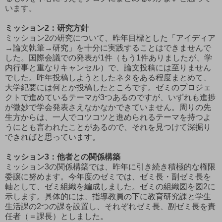
います。
ミッション2：研究方針
ミッション2の研究について、昨年目標とした「
アイディア
→論文執筆→研究
」を十分に実践することはできませんで
した。国際会議での発表が1件（もう1件ありましたが、学
内行事と重なりキャンセル）で、論文投稿には至りません
でした。昨年投稿しようとしたネタをある程度まとめて、
大学紀要には何とか投稿したところです。ゼミのプロジェ
クトで進めているテーマが3つあるのですが、いずれも進捗
が微妙で学会発表さえなかなかできていません。周りの先
生方からは、一人でコツコツと進められるテーマを持つよ
うにとも言われたことがあるので、それを見つけて深掘り
できればと思っています。
ミッション3：他者との関係構築
ミッション3の関係構築では、昨年に引き続き積極的な権限
委譲に努めます。今年度のゼミでは、ゼミ長・副ゼミ長を
軸として、ゼミ組織を編成しました。ゼミの組織図を図2に
示します。具体的には、指導教員の下に教育研究課と学生
生活課の2つの課を設置し、それぞれゼミ長、副ゼミ長を責
任者（＝課長）としました。