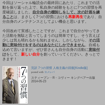
今回はソーシャル輪読会の最終回にあたり、これまでの活
動を振り返った上で、私自身の経験をもとに7つの習慣を再
度確認しました。
自分自身の棚卸しをして、次の計画を練
ること
は、まさしく7つの習慣における
再新再生
であり、自
分自身のメンテナンスとしてよい機会と思います。
今回改めて実感したことですが、これまで自分がやってき
た活動を無駄と言ってしまうのは簡単ですし、そう言えば
少しは気も晴れるかも知れません。しかしながら、
その活
動に意味付けをするのはあなたにしかできません
。自戒も
込めて言いますが、ぜひ皆さんも自分自身の活動に
意味付
け
をして、
新しい自分
を創っていってください。きっとで
きます！
完訳 7つの習慣 人格主義の回復[Kindle版]
posted with
ヨメレバ
スティーブン・R・コヴィー キングベアー出版
2014-05-23