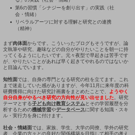
第6の習慣「シナジーを創り出す」の実践（社
会・情緒）
リベラルアーツに対する理解と研究との連携
（精神）
まず
肉体面
からです。こういったブログもそうですが、論
文執筆や研究、趣味などの自分がやりたいことを朝一に持
ってくるようにしたいです。元々夜型で早起きは苦手です
が、やりたいことがあれば早く起きてやれるのではないか
と目論んでいます。
知性面
では、自身の専門となる研究の柱を立てます。これ
まで迷走していた感がありますが、今年11月に来年度の科
研費獲得に向けた研究計画書をまとめたことで、
ようやく
自分自身がやるべき研究の方向性が見い出せました
。研究
テーマとする
子ども向け教育システム
とその学習履歴を分
析するための
機械学習
や
データベース
に関する知識・スキ
ル・実行力を身に付けます。
社会・情緒面
では、家族、学生、大学の同僚、学外の研究
者、企業の方々との良好な関係構築を目指して相手の考え