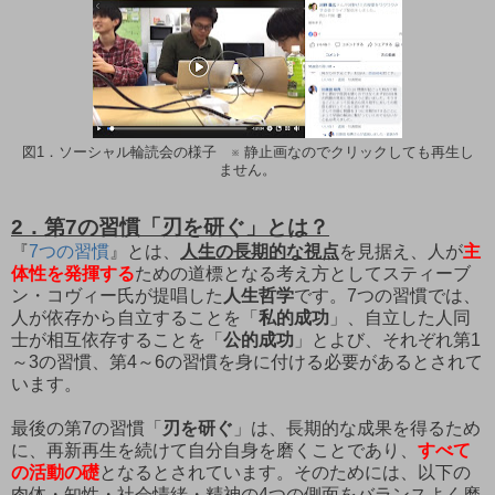
図1．ソーシャル輪読会の様子 ※ 静止画なのでクリックしても再生し
ません。
2．第7の習慣「刃を研ぐ」とは？
『
7つの習慣
』とは、
人生の長期的な視点
を見据え、人が
主
体性を発揮する
ための道標となる考え方としてスティーブ
ン・コヴィー氏が提唱した
人生哲学
です。7つの習慣では、
人が依存から自立することを「
私的成功
」、自立した人同
士が相互依存することを「
公的成功
」とよび、それぞれ第1
～3の習慣、第4～6の習慣を身に付ける必要があるとされて
います。
最後の第7の習慣「
刃を研ぐ
」は、長期的な成果を得るため
に、再新再生を続けて自分自身を磨くことであり、
すべて
の活動の礎
となるとされています。そのためには、以下の
肉体・知性・社会情緒・精神の4つの側面をバランスよく磨