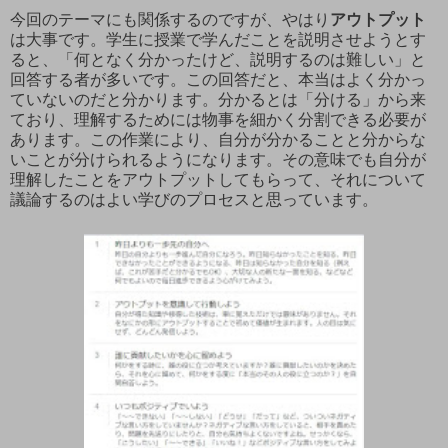
今回のテーマにも関係するのですが、やはり
アウトプット
は大事です。学生に授業で学んだことを説明させようとす
ると、「何となく分かったけど、説明するのは難しい」と
回答する者が多いです。この回答だと、本当はよく分かっ
ていないのだと分かります。分かるとは「分ける」から来
ており、理解するためには物事を細かく分割できる必要が
あります。この作業により、自分が分かることと分からな
いことが分けられるようになります。その意味でも自分が
理解したことをアウトプットしてもらって、それについて
議論するのはよい学びのプロセスと思っています。