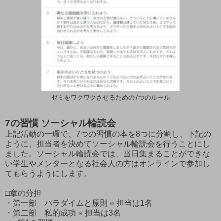
ゼミをワクワクさせるための7つのルール
7の習慣 ソーシャル輪読会
上記活動の一環で、7つの習慣の本を8つに分割し、下記の
ように、担当者を決めてソーシャル輪読会を行うことにし
ました。ソーシャル輪読会では、当日集まることができな
い学生やメンターとなる社会人の方はオンラインで参加し
てもらうようにします。
□章の分担
・第一部 パラダイムと原則 ※ 担当は1名
・第二部 私的成功 ※ 担当は3名