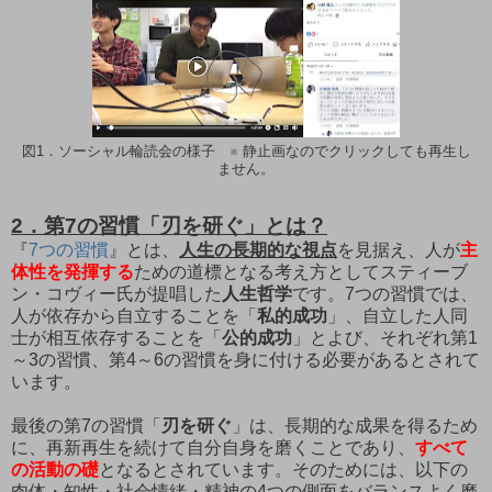
図1．ソーシャル輪読会の様子 ※ 静止画なのでクリックしても再生し
ません。
2．第7の習慣「刃を研ぐ」とは？
『
7つの習慣
』とは、
人生の長期的な視点
を見据え、人が
主
体性を発揮する
ための道標となる考え方としてスティーブ
ン・コヴィー氏が提唱した
人生哲学
です。7つの習慣では、
人が依存から自立することを「
私的成功
」、自立した人同
士が相互依存することを「
公的成功
」とよび、それぞれ第1
～3の習慣、第4～6の習慣を身に付ける必要があるとされて
います。
最後の第7の習慣「
刃を研ぐ
」は、長期的な成果を得るため
に、再新再生を続けて自分自身を磨くことであり、
すべて
の活動の礎
となるとされています。そのためには、以下の
肉体・知性・社会情緒・精神の4つの側面をバランスよく磨