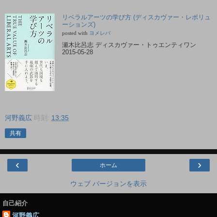
リベラルアーツの学び方 (ディスカヴァー・レボリュ
ーションズ)
posted with
ヨメレバ
瀬木比呂志 ディスカヴァー・トゥエンティワン
2015-05-28
河野義広
時刻:
13:35
共有
‹
›
ホーム
ウェブ バージョンを表示
自己紹介
河野義広