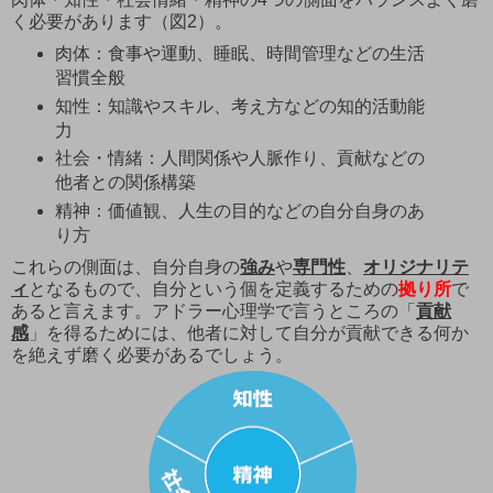
く必要があります（図2）。
肉体：食事や運動、睡眠、時間管理などの生活
習慣全般
知性：知識やスキル、考え方などの知的活動能
力
社会・情緒：人間関係や人脈作り、貢献などの
他者との関係構築
精神：価値観、人生の目的などの自分自身のあ
り方
これらの側面は、自分自身の
強み
や
専門性
、
オリジナリテ
ィ
となるもので、自分という個を定義するための
拠り所
で
あると言えます。アドラー心理学で言うところの「
貢献
感
」を得るためには、他者に対して自分が貢献できる何か
を絶えず磨く必要があるでしょう。