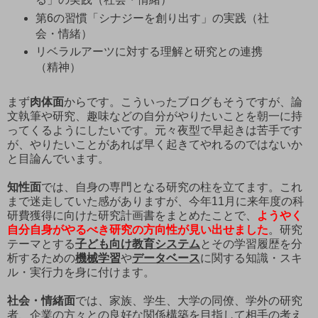
第6の習慣「シナジーを創り出す」の実践（社
会・情緒）
リベラルアーツに対する理解と研究との連携
（精神）
まず
肉体面
からです。こういったブログもそうですが、論
文執筆や研究、趣味などの自分がやりたいことを朝一に持
ってくるようにしたいです。元々夜型で早起きは苦手です
が、やりたいことがあれば早く起きてやれるのではないか
と目論んでいます。
知性面
では、自身の専門となる研究の柱を立てます。これ
まで迷走していた感がありますが、今年11月に来年度の科
研費獲得に向けた研究計画書をまとめたことで、
ようやく
自分自身がやるべき研究の方向性が見い出せました
。研究
テーマとする
子ども向け教育システム
とその学習履歴を分
析するための
機械学習
や
データベース
に関する知識・スキ
ル・実行力を身に付けます。
社会・情緒面
では、家族、学生、大学の同僚、学外の研究
者、企業の方々との良好な関係構築を目指して相手の考え