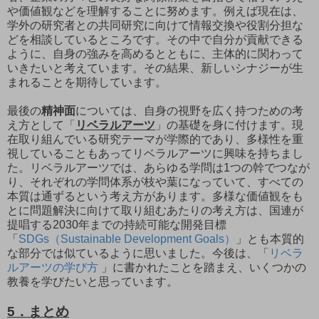
や価値観などを理解することに努めます。例えば現在は、
学外の研究者との共同研究に向けて情報交換や役割分担な
どを相談しているところです。その中で自分が貢献できる
ように、自身の強みを高めるとともに、主体的に関わって
いきたいと考えています。その結果、新しいシナジーが生
まれることを期待しています。
最後の
精神面
については、自身の視野を広く持つための考
え方として「
リベラルアーツ
」の基礎を身に付けます。現
在取り組んでいる研究テーマが学際的であり、多様性を重
視していることもあってリベラルアーツに興味を持ちまし
た。リベラルアーツでは、あらゆる学問は1つの幹でつなが
り、それぞれの学問体系が枝や葉になっていて、すべての
本質は通ずるという考え方があります。多様な価値観をも
とに問題解決に向けて取り組むあたりの考え方は、国連が
提唱する2030年までの持続可能な開発目標
「
SDGs（Sustainable Development Goals）
」とも本質的
な部分では似ているように思いました。今後は、「
リベラ
ルアーツの学び方
」に書かれたことを踏まえ、いくつかの
教養を学びたいと思っています。
5．まとめ