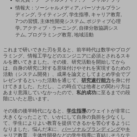
情報大：ソーシャルメディア, パーソナルブラン
ディング, ライティング, 学生指導, キャリア教育,
7つの習慣, 主体性開発システム, ポジティブ心理
学, アクティブ・ラーニング, 自律分散協調シス
テム, プログラミング教育, 地域活動
これまで研いできた刃を見ると、前半時代は数学やプログ
ラミング、情報工学などのエンジニアに必須とされるスキ
ルを磨いてきました。その後、研究活動を開始してから
は、自身の研究に対する意味付けやそれを実現するための
活動（システム開発）、成果を論文としてまとめ学会でプ
レゼンするといった活動を通じて、
研究遂行能力
を身に付
けてきました。ただし、この時点では他者との関わり方は
あまり意識していなかったので、
私的成功
に至るまでの段
階にいたと思います。
その後の後半時代になると、
学生指導
のウェイトが非常に
大きくなったことで、いかにして自身の負担を少なくし
て、学生によりよい教育を提供できるかを苦心するように
なりました。悩んだ末に、
パーソナルブランディング
や
キ
ャリア教育
、
主体性開発
などの学生指導に直結しそうなテ