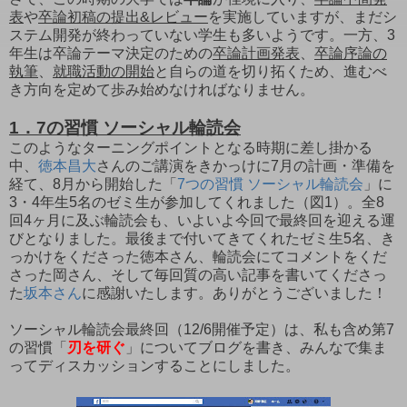
表
や
卒論初稿の提出&レビュー
を実施していますが、まだシ
ステム開発が終わっていない学生も多いようです。一方、3
年生は卒論テーマ決定のための
卒論計画発表
、
卒論序論の
執筆
、
就職活動の開始
と自らの道を切り拓くため、進むべ
き方向を定めて歩み始めなければなりません。
1．7の習慣 ソーシャル輪読会
このようなターニングポイントとなる時期に差し掛かる
中、
徳本昌大
さんのご講演をきかっけに7月の計画・準備を
経て、8月から開始した「
7つの習慣 ソーシャル輪読会
」に
3・4年生5名のゼミ生が参加してくれました（図1）。全8
回4ヶ月に及ぶ輪読会も、いよいよ今回で最終回を迎える運
びとなりました。最後まで付いてきてくれたゼミ生5名、き
っかけをくださった徳本さん、輪読会にてコメントをくだ
さった岡さん、そして毎回質の高い記事を書いてくださっ
た
坂本さん
に感謝いたします。ありがとうございました！
ソーシャル輪読会最終回（12/6開催予定）は、私も含め第7
の習慣「
刃を研ぐ
」についてブログを書き、みんなで集ま
ってディスカッションすることにしました。