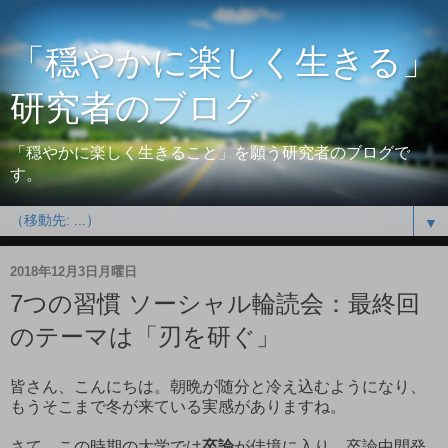
「穏やかに楽しく生きる」
研究者のブログ
「穏やかに楽しく生きること」を願う研究者のブログで
す。
▼
2018年12月3日月曜日
7つの習慣 ソーシャル輪読会：最終回
のテーマは「刃を研ぐ」
皆さん、こんにちは。朝晩が随分と冷え込むようになり、
もうそこまで冬が来ている実感がありますね。
さて、この時期の大学では
卒論
が佳境に入り、
卒論中間発