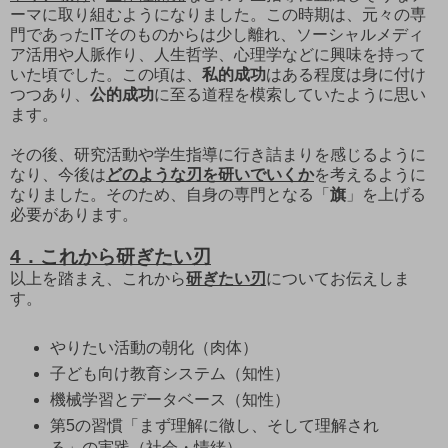
ーマに取り組むようになりました。この時期は、元々の専
門であったITそのものからは少し離れ、ソーシャルメディ
ア活用や人脈作り、人生哲学、心理学などに興味を持って
いた頃でした。この頃は、
私的成功
はある程度は身に付け
つつあり、
公的成功
に至る道程を模索していたように思い
ます。
その後、研究活動や学生指導に行き詰まりを感じるように
なり、今後は
どのような刃を研いでいくか
を考えるように
なりました。そのため、自身の専門となる「
旗
」を上げる
必要があります。
4．これから研ぎたい刃
以上を踏まえ、これから
研ぎたい刃
についてお伝えしま
す。
やりたい活動の朝化（肉体）
子ども向け教育システム（知性）
機械学習とデータベース（知性）
第5の習慣「まず理解に徹し、そして理解され
る」の実践（社会・情緒）