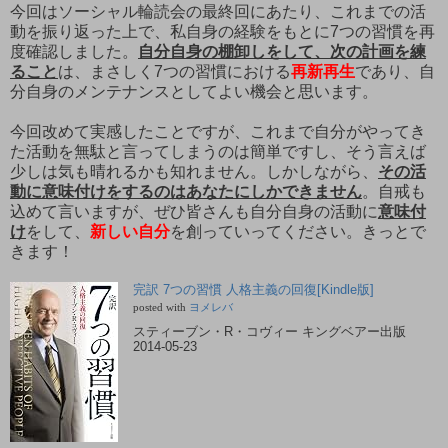
今回はソーシャル輪読会の最終回にあたり、これまでの活
動を振り返った上で、私自身の経験をもとに7つの習慣を再
度確認しました。
自分自身の棚卸しをして、次の計画を練
ること
は、まさしく7つの習慣における
再新再生
であり、自
分自身のメンテナンスとしてよい機会と思います。
今回改めて実感したことですが、これまで自分がやってき
た活動を無駄と言ってしまうのは簡単ですし、そう言えば
少しは気も晴れるかも知れません。しかしながら、
その活
動に意味付けをするのはあなたにしかできません
。自戒も
込めて言いますが、ぜひ皆さんも自分自身の活動に
意味付
け
をして、
新しい自分
を創っていってください。きっとで
きます！
完訳 7つの習慣 人格主義の回復[Kindle版]
posted with
ヨメレバ
スティーブン・R・コヴィー キングベアー出版
2014-05-23