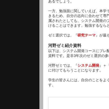
あるでしょう。
一方、勉強面に関していえば、本学
きるため、自分の志向に合わせて専
属されたとしても、システム開発の
けることはできます。勉強するなら
ゼミ選択では、『
研究テーマ
』が最
河野ゼミ紹介資料
以下は、システム開発コースにプレ
資料です。是非3年次のゼミ選択の
河野ゼミでは、『
システム開発
』＋
に付けてもらうことになります。
学生の皆さんには、自分のことをよ
す。