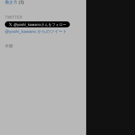
働き方
(3)
TWITTER
@yoshi_kawano からのツイート
本棚