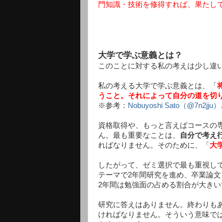
門知識・技術を修得すれば、果たし
大学で学ぶ意義とは？
このことに対する私の考えは少し違
私の考える大学で学ぶ意義とは、「
うこと。それによって自分の道を切
※参考：
Nobuyoshi Sato（@7n2
資格取得や、もっと言えばコースの
ん。最も重要なことは、
自分で考え
ればなりません。そのために、「
大
したがって、ゼミ選択で最も重視し
テーマで2年間研究を進め、卒業論文
2年間は勉強面の占める割合が大きい
研究に答えはありません。終わりも
ければなりません。そういう意味で