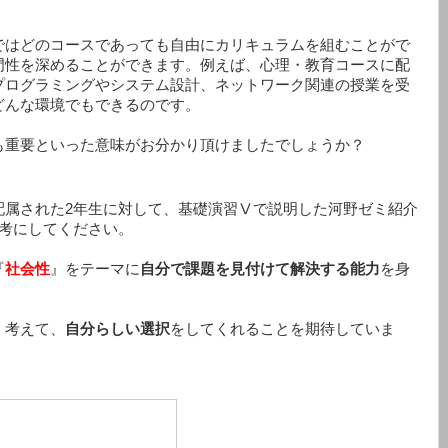
ではどのコースであっても自由にカリキュラムを組むことがで
門性を深めることができます。例えば、心理・教育コースに配
プログラミングやシステム設計、ネットワーク関連の授業を受
どんな環境でもできるのです。
も重要といった意味がお分かり頂けましたでしょうか？
配属された2年生に対して、基礎演習Ⅴで説明した河野ゼミ紹介
参考にしてください。
『
社会性
』をテーマに
自分で課題を見付けて解決する能力
を身
く考えて、
自分らしい選択
をしてくれることを期待していま