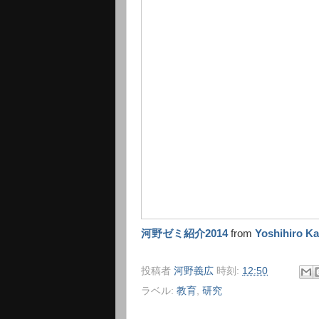
河野ゼミ紹介2014
from
Yoshihiro K
投稿者
河野義広
時刻:
12:50
ラベル:
教育
,
研究