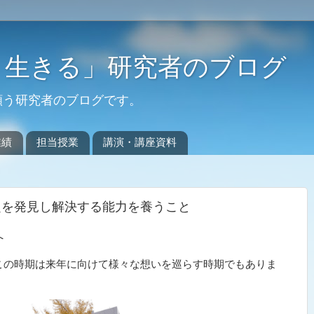
く生きる」研究者のブログ
願う研究者のブログです。
業績
担当授業
講演・講座資料
題を発見し解決する能力を養うこと
へ
この時期は来年に向けて様々な想いを巡らす時期でもありま