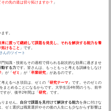
てその先の道は切り拓けますか？
」
います。
将来に渡って継続して課題を発見し、それを解決する能力を養
り拓けること
」です。
jju）さんのツイート
専門知識・技術もその過程で得られる副次的な効果に過ぎませ
行動する力
です。皆さんは、もっともっと考える訓練をしなけ
学
」が「
ゼミ
」が「
卒業研究
」があるのです。
て考えるべき項目は、ゼミの『
研究テーマ
』です。そのゼミの
をまとめることになるからです。大学生活4年間のうち、前半
ですが、後半2年間は「
研究
」です。
ありません。
自分で課題を見付けて解決する能力
を身に付けな
は、ゼミ選択は職業選択やその後の人生にも少なからず影響は